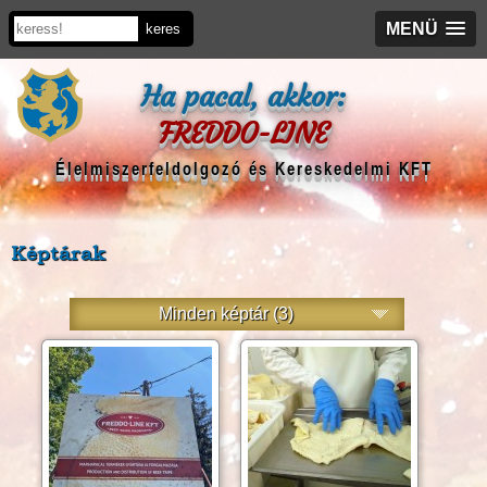
MENÜ
Ha pacal, akkor:
FREDDO-LINE
Élelmiszerfeldolgozó és Kereskedelmi KFT
Képtárak
Minden képtár (3)