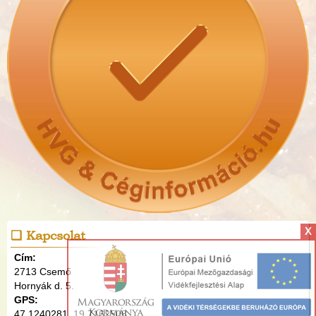
X
Kapcsolat
Cím:
2713 Csemő
Hornyák d. 5.
GPS:
47.1240281, 19.7162508