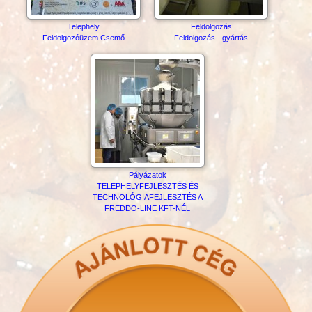
Telephely
Feldolgozás
Feldolgozóüzem Csemő
Feldolgozás - gyártás
Pályázatok
TELEPHELYFEJLESZTÉS ÉS
TECHNOLÓGIAFEJLESZTÉS A
FREDDO-LINE KFT-NÉL