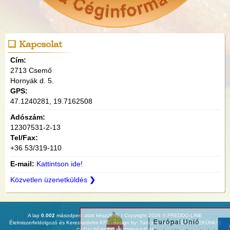
Kapcsolat
Cím:
2713 Csemő
Hornyák d. 5.
GPS:
47.1240281, 19.7162508
Adószám:
12307531-2-13
Tel/Fax:
+36 53/319-110
E-mail:
Kattintson ide!
Közvetlen üzenetküldés
❯
A lap
0.002
másodperc alatt készült el. |
Copyright 2026 © FREDDO-LINE
Élelmiszerfeldolgozó és Kereskedelmi KFT.
, design by:
Tánczos Tibor
|
ÍRJON NEKÜNK!
|
OLDALTÉRKÉP
|
IMPRESSZUM