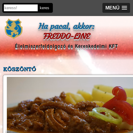
MENÜ
Ha pacal, akkor:
FREDDO-LINE
Élelmiszerfeldolgozó és Kereskedelmi KFT
KÖSZÖNTŐ