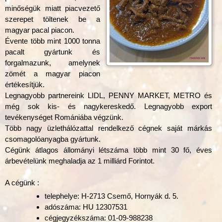
minőségük miatt piacvezető
szerepet töltenek be a
magyar pacal piacon.
Évente több mint 1000 tonna
pacalt gyártunk és
forgalmazunk, amelynek
zömét a magyar piacon
értékesítjük.
Legnagyobb partnereink LIDL, PENNY MARKET, METRO és
még sok kis- és nagykereskedő. Legnagyobb export
tevékenységet Romániába végzünk.
Több nagy üzlethálózattal rendelkező cégnek saját márkás
csomagolóanyagba gyártunk.
Cégünk átlagos állományi létszáma több mint 30 fő, éves
árbevételünk meghaladja az 1 milliárd Forintot.
A cégünk :
telephelye: H-2713 Csemő, Hornyák d. 5.
adószáma: HU 12307531
cégjegyzékszáma: 01-09-988238