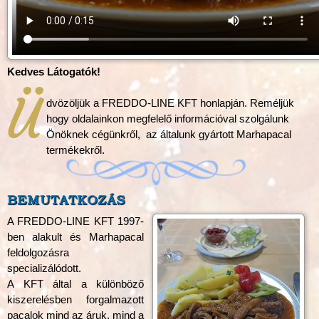
Kedves Látogatók!
Ü
dvözöljük a FREDDO-LINE KFT honlapján. Reméljük
hogy oldalainkon megfelelő információval szolgálunk
Önöknek cégünkről, az általunk gyártott Marhapacal
termékekről.
BEMUTATKOZÁS
A FREDDO-LINE KFT 1997-
ben alakult és Marhapacal
feldolgozásra
specializálódott.
A KFT által a különböző
kiszerelésben forgalmazott
pacalok mind az áruk, mind a