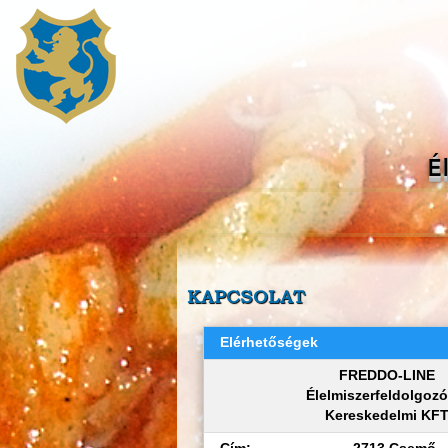
É
KAPCSOLAT
Elérhetőségek
FREDDO-LINE
Élelmiszerfeldolgozó
Kereskedelmi KF