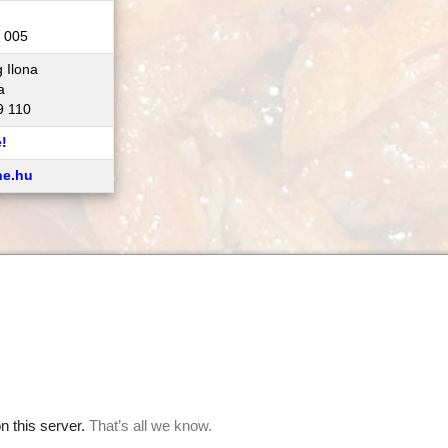
2 005
 Ilona
a
9 110
e!
ne.hu