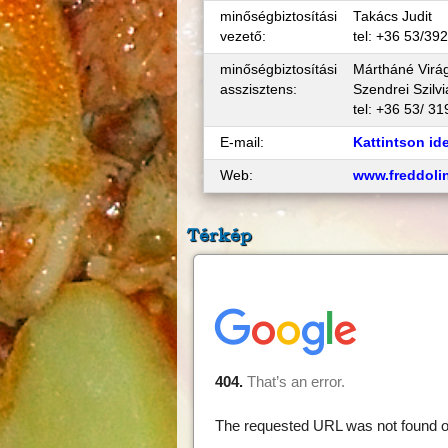
minőségbiztosítási
Takács Judit
vezető:
tel: +36 53/39
minőségbiztosítási
Mártháné Virág
asszisztens:
Szendrei Szilvi
tel: +36 53/ 31
E-mail:
Kattintson id
Web:
www.freddoli
Térkép