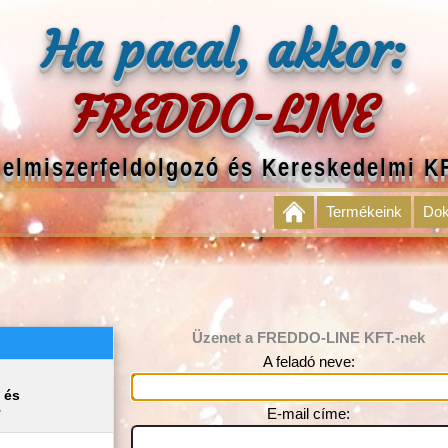
Ha pacal, akkor:
FREDDO-LINE
lelmiszerfeldolgozó és Kereskedelmi K
Termékeink
Do
Üzenet a FREDDO-LINE KFT.-nek
A feladó neve:
 és
E-mail címe:
T