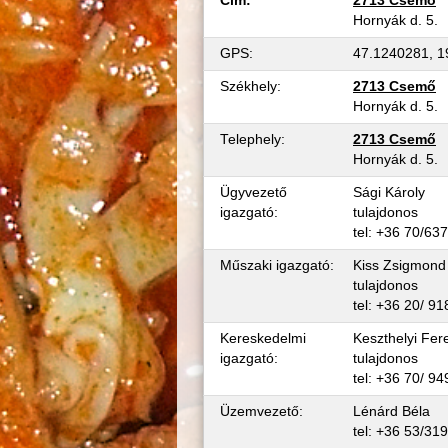
Cím:
2713 Csemő
Hornyák d. 5.
GPS:
47.1240281, 1
Székhely:
2713 Csemő
Hornyák d. 5.
Telephely:
2713 Csemő
Hornyák d. 5.
Ügyvezető
Sági Károly
igazgató:
tulajdonos
tel: +36 70/63
Műszaki igazgató:
Kiss Zsigmond
tulajdonos
tel: +36 20/ 9
Kereskedelmi
Keszthelyi Fer
igazgató:
tulajdonos
tel: +36 70/ 9
Üzemvezető:
Lénárd Béla
tel: +36 53/31