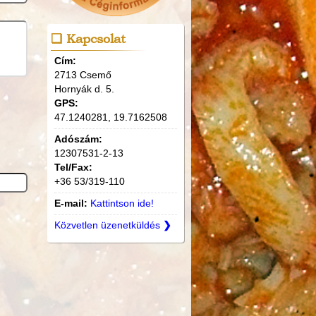
Kapcsolat
Cím:
2713 Csemő
Hornyák d. 5.
GPS:
47.1240281, 19.7162508
Adószám:
12307531-2-13
Tel/Fax:
+36 53/319-110
E-mail:
Kattintson ide!
Közvetlen üzenetküldés
❯