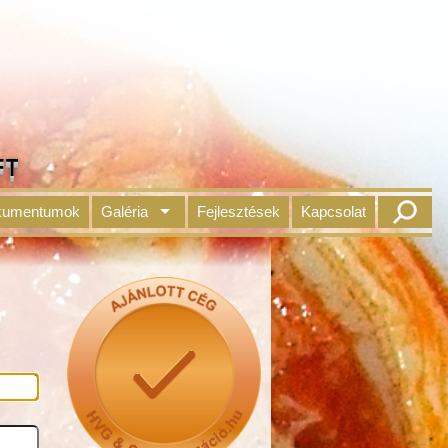
FT
kumentumok
Galéria
Fejlesztések
Kapcsolat