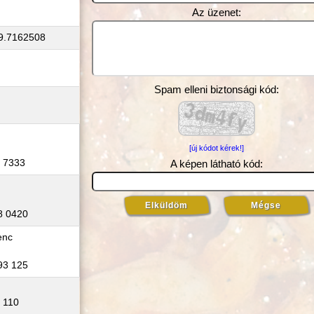
Az üzenet:
9.7162508
Spam elleni biztonsági kód:
[új kódot kérek!]
7 7333
A képen látható kód:
18 0420
enc
493 125
9 110