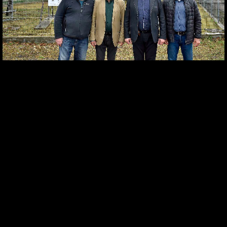
[ « vissza a képtárakhoz ]