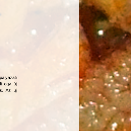
pályázati
lt egy új
s. Az új