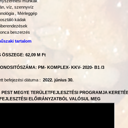
anyszerelési munkák
n, víz, szennyvíz
nológia , Mérleggép
osztáló kádak
őberendezések
gonca beszerzés
űszaki tartalom
ÖSSZEGE: 62,09 M Ft
ONOSITÓSZÁMA: PM- KOMPLEX- KKV- 2020- B1 /3
ett befejezési dátuma :
2022. június 30.
 PEST MEGYE TERÜLETFEJLESZTÉSI PROGRAMJA KERET
 FEJLESZTÉSI ELŐIRÁNYZATBÓL VALÓSUL MEG