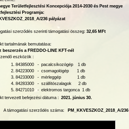
egye Területfejlesztési Koncepciója 2014-2030 és Pest megye
tfejlesztési Programja:
VESZKOZ_2018_A/236 pályázat
gatási szerződés szerinti támogatási összeg:
32,65 MFt
ekt tartalmának bemutatása:
z beszerzés a FREDDO-LINE KFT-nél
zendő eszközök :
84385000 - pacalcsíkozógép 1 db
84223000 - csomagológép 1 db
84233000 - mérleggép 1 db
84283300 - szállítószalagok 2 db
84271010 - elektromos targonca 1 db
ekt tervezett befejezési dátuma :
2021. június 30.
A támogatási szerződés száma:
PM_KKVESZKOZ_2018_A/236