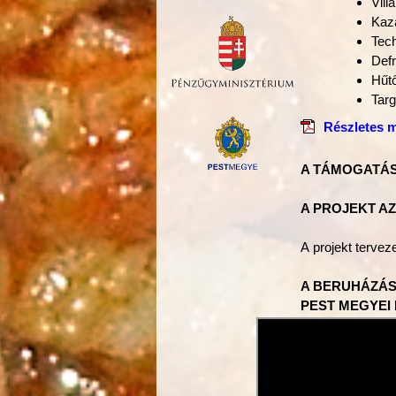
Vill
Kazá
Tech
Defr
Hűt
Tar
Részletes m
A TÁMOGATÁS 
A PROJEKT AZ
A projekt tervez
A BERUHÁZÁS
PEST MEGYEI