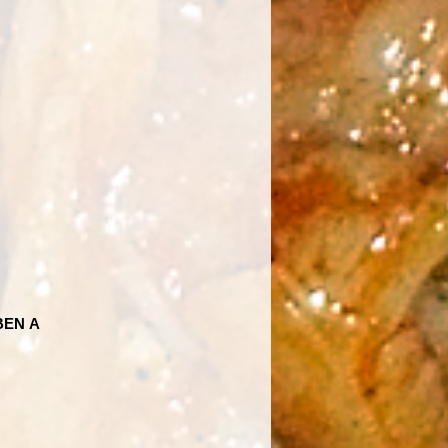
ÉBEN
A