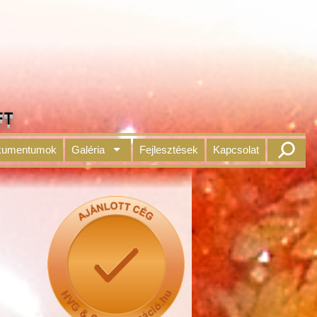
FT
kumentumok
Galéria
Fejlesztések
Kapcsolat