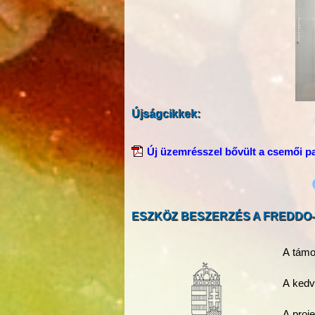
Újságcikkek:
Új üzemrésszel bővült a csemői 
ESZKÖZ BESZERZÉS A FREDDO-
A támo
A ked
A proj