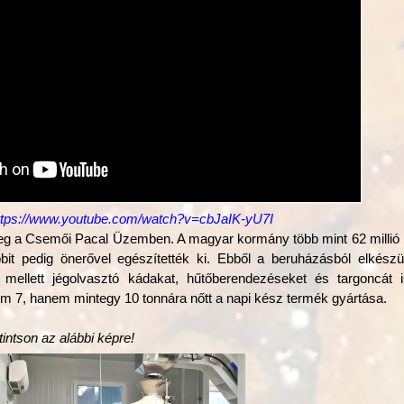
ttps://www.youtube.com/watch?v=cbJaIK-yU7I
 meg a Csemői Pacal Üzemben. A magyar kormány több mint 62 millió 
bbit pedig önerővel egészítették ki. Ebből a beruházásból elkészü
 mellett jégolvasztó kádakat, hűtőberendezéseket és targoncát i
 7, hanem mintegy 10 tonnára nőtt a napi kész termék gyártása.
tintson az alábbi képre!