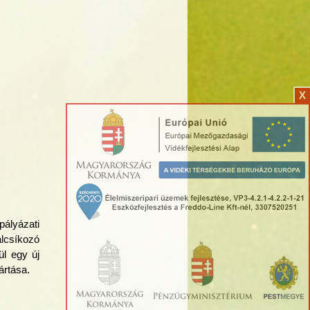
X
pályázati
alcsíkozó
ül egy új
ártása.