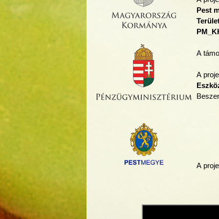
Pest m
Terüle
PM_KK
A támo
A proj
Eszkö
Beszer
A proj