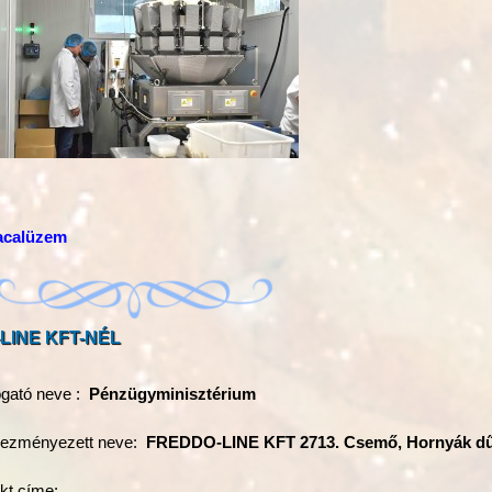
pacalüzem
LINE KFT-NÉL
gató neve :
Pénzügyminisztérium
vezményezett neve:
FREDDO-LINE KFT 2713. Csemő, Hornyák dű
ekt címe: