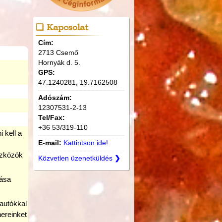
Kapcsolat
Cím:
2713 Csemő
Hornyák d. 5.
GPS:
47.1240281, 19.7162508
Adószám:
12307531-2-13
Tel/Fax:
+36 53/319-110
 kell a
E-mail:
Kattintson ide!
eszközök
Közvetlen üzenetküldés
❯
lása
rautókkal
ereinket