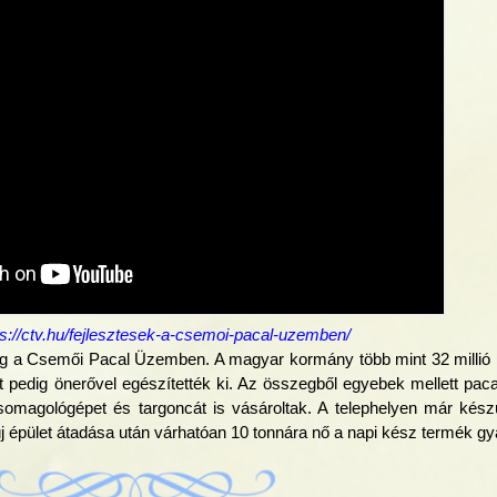
ps://ctv.hu/fejlesztesek-a-csemoi-pacal-uzemben/
meg a Csemői Pacal Üzemben. A magyar kormány több mint 32 millió 
it pedig önerővel egészítették ki. Az összegből egyebek mellett pac
csomagológépet és targoncát is vásároltak. A telephelyen már kész
új épület átadása után várhatóan 10 tonnára nő a napi kész termék gy