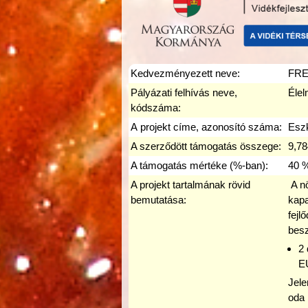
Kedvezményezett neve:
FRED
Pályázati felhívás neve,
Élel
kódszáma:
A projekt címe, azonosító száma:
Eszk
A szerződött támogatás összege:
9,78
A támogatás mértéke (%-ban):
40 
A projekt tartalmának rövid
A nö
bemutatása:
kapa
fejl
besz
2
E
Jele
oda