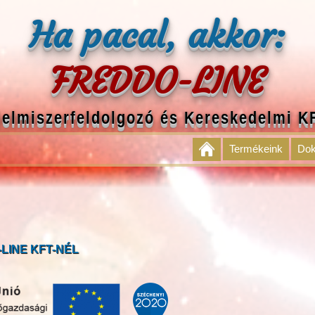
Ha pacal, akkor:
FREDDO-LINE
lelmiszerfeldolgozó és Kereskedelmi K
Termékeink
Do
LINE KFT-NÉL