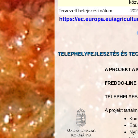
közv
Tervezett befejezési dátum:
202
https://ec.europa.eu/agricultu
TELEPHELYFEJLESZTÉS ÉS TEC
A PROJEKT A
FREDDO-LINE K
TELEPHELYFE
A projekt tarta
Kőm
Épü
Nyí