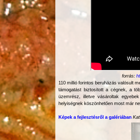
forrás:
h
110 millió forintos beruházás valósult
támogatást biztosított a cégnek, a tö
üzemrész, illetve vásároltak egyebek
helyiségnek köszönhetően most már nem
Képek a fejlesztésről a galériában
Kat