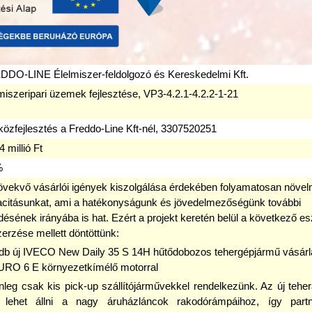
DO-LINE Élelmiszer-feldolgozó és Kereskedelmi Kft.
miszeripari üzemek fejlesztése, VP3-4.2.1-4.2.2-1-21
özfejlesztés a Freddo-Line Kft-nél, 3307520251
4 millió Ft
%
vekvő vásárlói igények kiszolgálása érdekében folyamatosan növelni
citásunkat, ami a hatékonyságunk és jövedelmezőségünk további
ődésének irányába is hat. Ezért a projekt keretén belül a következő 
erzése mellett döntöttünk:
 db új IVECO New Daily 35 S 14H hűtődobozos tehergépjármű vásár
URO 6 E környezetkímélő motorral
nleg csak kis pick-up szállítójárművekkel rendelkezünk. Az új tehe
 lehet állni a nagy áruházláncok rakodórámpáihoz, így partn