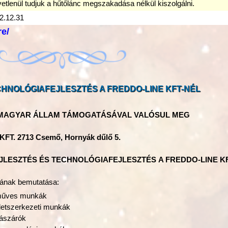
etlenül tudjuk a hűtőlánc megszakadása nélkül kiszolgálni.
2.12.31
re/
HNOLÓGIAFEJLESZTÉS A FREDDO-LINE KFT-NÉL
 MAGYAR ÁLLAM TÁMOGATÁSÁVAL VALÓSUL MEG
FT. 2713 Csemő, Hornyák dűlő 5.
JLESZTÉS
ÉS TECHNOLÓGIAFEJLESZTÉS
A FREDDO-LINE K
lmának bemutatása:
űves munkák
letszerkezeti munkák
lászárók